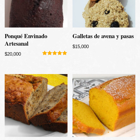
Ponqué Envinado
Galletas de avena y pasas
Artesanal
$
15,000
$
20,000
Valorado
con
5.00
de 5