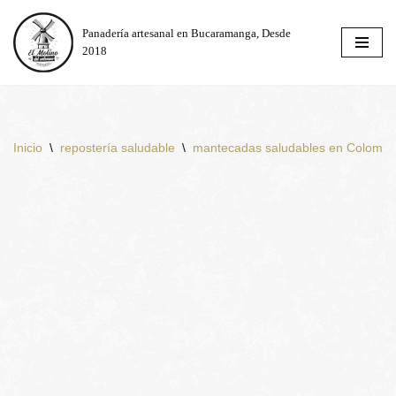
Panadería artesanal en Bucaramanga, Desde
Saltar
2018
al
contenido
Inicio
\
repostería saludable
\
mantecadas saludables en Colombi